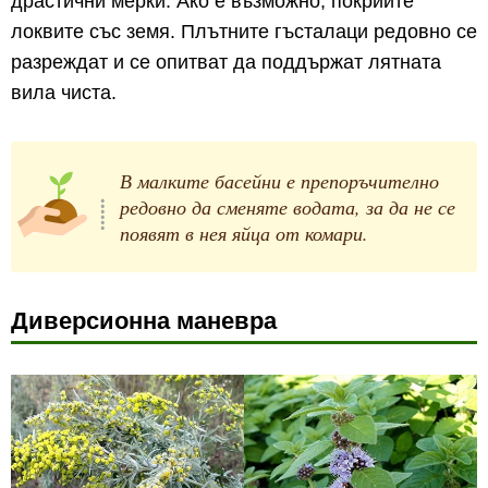
драстични мерки. Ако е възможно, покрийте
локвите със земя. Плътните гъсталаци редовно се
разреждат и се опитват да поддържат лятната
вила чиста.
В малките басейни е препоръчително
редовно да сменяте водата, за да не се
появят в нея яйца от комари.
Диверсионна маневра