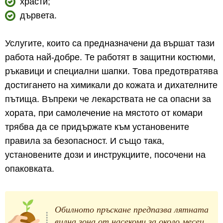
храсти;
дървета.
Услугите, които са предназначени да вършат тази
работа най-добре. Те работят в защитни костюми,
ръкавици и специални шапки. Това предотвратява
достигането на химикали до кожата и дихателните
пътища. Въпреки че лекарствата не са опасни за
хората, при самолечение на мястото от комари
трябва да се придържате към установените
правила за безопасност. И също така,
установените дози и инструкциите, посочени на
опаковката.
Обилното пръскане предпазва лятната
вилна зона от насекоми за около месец.