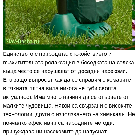
Единството с природата, спокойствието и
възхитителната релаксация в беседката на селска
къща често се нарушават от досадни насекоми.
Ето защо въпросът как да се справим с комарите
в тяхната лятна вила никога не губи своята
актуалност. Има много начини да се отървете от
малките чудовища. Някои са свързани с високите
технологии, други с използването на химикали. Не
по-малко ефективни са народните методи,
принуждаващи насекомите да напуснат