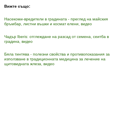
Вижте също:
Насекоми-вредители в градината - преглед на майския
бръмбар, листни въшки и космат елени, видео
Чадър Iberis: отглеждане на разсад от семена, сеитба в
градина, видео
Бяла тинтява - полезни свойства и противопоказания за
използване в традиционната медицина за лечение на
щитовидната жлеза, видео