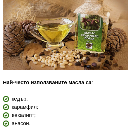
Най-често използваните масла са
:
кедър;
карамфил;
евкалипт;
анасон.