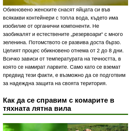
Обикновено женските снасят яйцата си във
всякакви контейнери с топла вода, където има
изобилие от органични компоненти. Не
заобикалят и естествените „резервоари“ с много
зеленина. Потомството се развива доста бързо.
Целият процес обикновено отнема от 2 до 8 дни.
Всичко зависи от температурата на течността, в
която се намират ларвите. Само като се вземат
предвид тези факти, е възможно да се подготвим
за надеждна защита на своята територия.
Как да се справим с комарите в
тяхната лятна вила