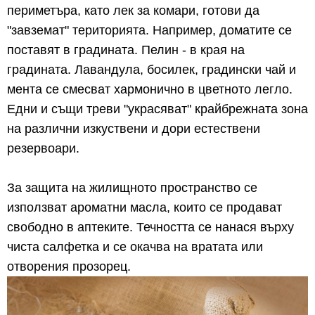
периметъра, като лек за комари, готови да
"завземат" територията. Например, доматите се
поставят в градината. Пелин - в края на
градината. Лавандула, босилек, градински чай и
мента се смесват хармонично в цветното легло.
Едни и същи треви "украсяват" крайбрежната зона
на различни изкуствени и дори естествени
резервоари.
За защита на жилищното пространство се
използват ароматни масла, които се продават
свободно в аптеките. Течността се нанася върху
чиста салфетка и се окачва на вратата или
отворения прозорец.