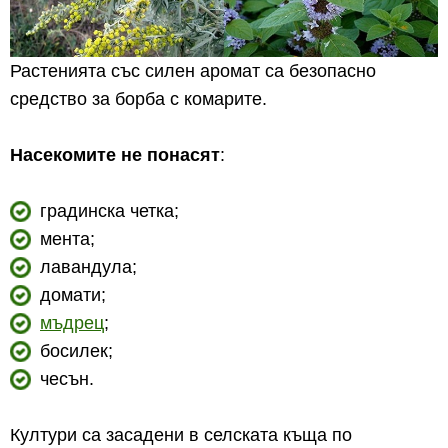
Растенията със силен аромат са безопасно
средство за борба с комарите.
Насекомите не понасят
:
градинска четка;
мента;
лавандула;
домати;
мъдрец
;
босилек;
чесън.
Култури са засадени в селската къща по