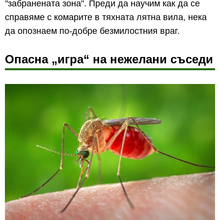
"забранената зона". Преди да научим как да се
справяме с комарите в тяхната лятна вила, нека
да опознаем по-добре безмилостния враг.
Опасна „игра“ на нежелани съседи