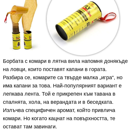
Борбата с комари в лятна вила напомня донякъде
на ловци, които поставят капани в гората.
Разбира се, комарите са твърде малка „игра“, но
има капани за това. Най-популярният вариант е
лепкава лента. Той е прикрепен към тавана в
спалнята, хола, на верандата и в беседката.
Излъчва специфичен аромат, който привлича
комари. Но когато кацнат на повърхността, те
остават там завинаги.