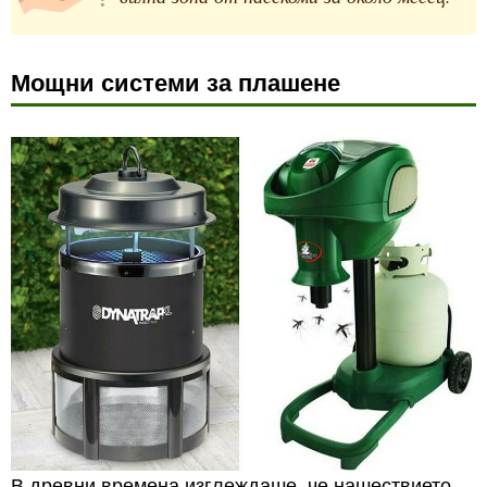
Мощни системи за плашене
В древни времена изглеждаше, че нашествието