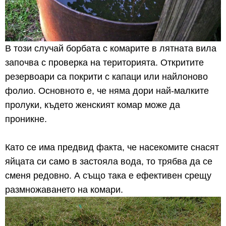
В този случай борбата с комарите в лятната вила
започва с проверка на територията. Откритите
резервоари са покрити с капаци или найлоново
фолио. Основното е, че няма дори най-малките
пролуки, където женският комар може да
проникне.
Като се има предвид факта, че насекомите снасят
яйцата си само в застояла вода, то трябва да се
сменя редовно. А също така е ефективен срещу
размножаването на комари.