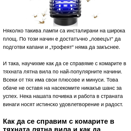
Няколко такива лампи са инсталирани на широка
площ. По този начин е достатъчно „ловецът“ да
подготви капани и „трофеят“ няма да закъснее.
И така, научихме как да се справяме с комарите в
тяхната лятна вила по най-популярните начини.
Всеки от тях има свои плюсове и минуси. Това
обаче не оставя на насекомите никакъв шанс за
успех. Нека нашата почивка и работа в страната
винаги носят истинско удовлетворение и радост.
Как да се справим с комарите в
тяхната лятна вила и как да