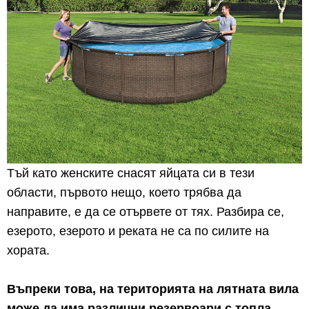
Тъй като женските снасят яйцата си в тези
области, първото нещо, което трябва да
направите, е да се отървете от тях. Разбира се,
езерото, езерото и реката не са по силите на
хората.
Въпреки това, на територията на лятната вила
може да има различни резервоари с топла