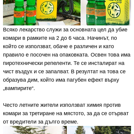
Всяко лекарство служи за основната цел да убие
комари в рамките на 2 до 6 часа. Начинът, по
който се използват, обаче е различен и като
правило е посочен на опаковката. Освен това има
пиротехнически репеленти. Те се инсталират на
чист въздух и се запалват. В резултат на това се
образува дим, който има пагубен ефект върху
„вампирите“.
Често летните жители използват химия против
комари за третиране на мястото, за да се отърват
от вредители за дълго време.