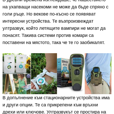
на ухапващи насекоми не може да бъде спряно с
голи ръце. Но векове по-късно се появяват
интересни устройства. Те възпроизвеждат
ултразвук, който летящите вампири не могат да
понасят. Такива системи против комари са
поставени на мястото, така че те го заобикалят.
В допълнение към стационарните устройства има
и други опции. Те са прикрепени към връхни
дрехи или ключове. Ултразвукът се простира на