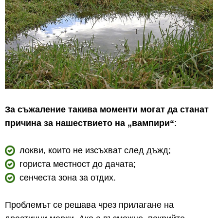
За съжаление такива моменти могат да станат
причина за нашествието на „вампири“
:
локви, които не изсъхват след дъжд;
гориста местност до дачата;
сенчеста зона за отдих.
Проблемът се решава чрез прилагане на