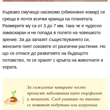
Кърваво смучещо насекомо (обикновен комар) се
среща в почти всички краища на планетата.
Размерите му са от 3 до 7 мм, така че е чудесно
замаскиран и не попада в полето на човешкото
зрение. За да запазят съществуването си,
женските пият соковете от различни растения. Но
що се отнася до развитието на бъдещото
потомство, те се хранят с кръвта на животните и
хората.
За съжаление комарите често
пренасят заболявания като енцефалит
и менингит. След ухапване по тялото
се появяват подутини или алергична